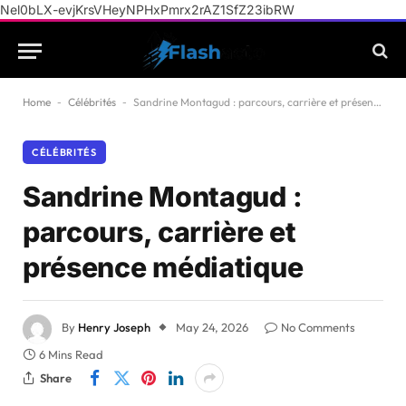
Nel0bLX-evjKrsVHeyNPHxPmrx2rAZ1SfZ23ibRW
Home
-
Célébrités
-
Sandrine Montagud : parcours, carrière et présence médiatique
CÉLÉBRITÉS
Sandrine Montagud :
parcours, carrière et
présence médiatique
By
Henry Joseph
May 24, 2026
No Comments
6 Mins Read
Share