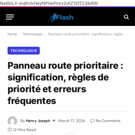
Nel0bLX-evjKrsVHeyNPHxPmrx2rAZ1SfZ23ibRW
Home
-
Technologie
-
Panneau route prioritaire : signification, règles de priorité et erreurs fréquentes
TECHNOLOGIE
Panneau route prioritaire :
signification, règles de
priorité et erreurs
fréquentes
By
Henry Joseph
March 17, 2026
No Comments
12 Mins Read