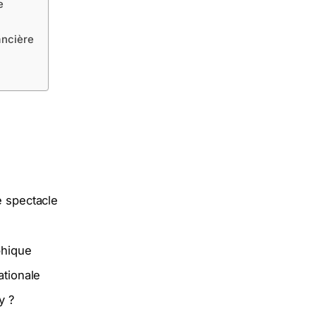
e
ancière
e spectacle
phique
ationale
y ?