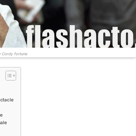
 Cordy fortune
ectacle
ue
nale