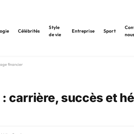
Style
Con
ogie
Célébrités
Entreprise
Sport
de vie
nou
tage financier
: carrière, succès et hé