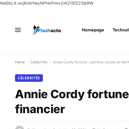
Nel0bLX-evjKrsVHeyNPHxPmrx2rAZ1SfZ23ibRW
Homepage
Technol
Home
-
Célébrités
-
Annie Cordy fortune : carrière, succès et héri
CÉLÉBRITÉS
Annie Cordy fortune 
financier