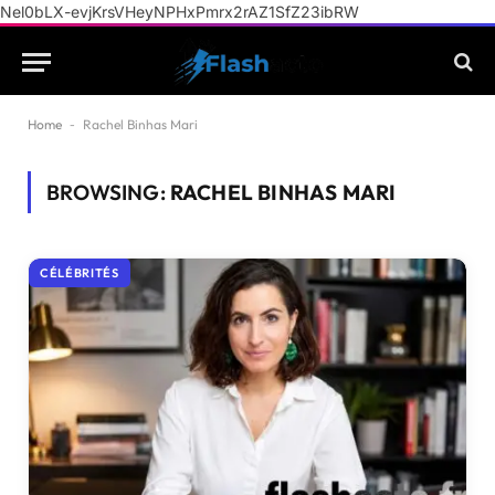
Nel0bLX-evjKrsVHeyNPHxPmrx2rAZ1SfZ23ibRW
Home
-
Rachel Binhas Mari
BROWSING:
RACHEL BINHAS MARI
CÉLÉBRITÉS